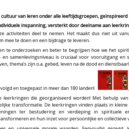
ultuur van leren onder alle leeftijdsgroepen, geïnspireerd e
individuele inspanning, versterkt door deelname aan leerkri
 activiteiten deel te nemen. Het maakt dus niet uit vanu
om mee te doen en een bijdrage te leveren.
sten te onderzoeken en beter te begrijpen hoe we het spir
ns- en samenlevingsniveau is cruciaal voor vooruitgang en 
n, thema’s zijn o.a. gebed, leven na de dood en dienstbaar
evolgd en toegepast in meer dan 180 landen!
 leerkringen die georganiseerd worden! Met behulp van c
lijke transformatie. De leerkringen vinden plaats in klei
eningen ter bestudering en verdieping in spirituele 
ransformeren en hun inzet voor persoonlijke en collectieve 
ipes en universele morele waarden. Eenvoudig gezegd, 