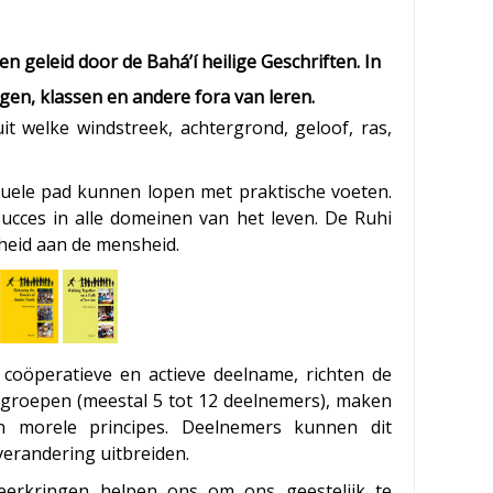
n geleid door de Bahá’í heilige Geschriften. In
ngen, klassen en andere fora van leren.
it welke windstreek, achtergrond, geloof, ras,
ituele pad kunnen lopen met praktische voeten.
succes in alle domeinen van het leven. De Ruhi
heid aan de mensheid.
oöperatieve en actieve deelname, richten de
ne groepen (meestal 5 tot 12 deelnemers), maken
en morele principes. Deelnemers kunnen dit
verandering uitbreiden.
leerkringen helpen ons om ons geestelijk te