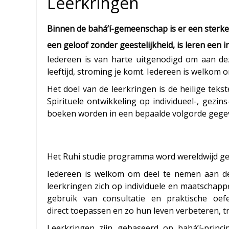
Leerkringen
Binnen de bahá’í-gemeenschap is er een sterke c
een geloof zonder geestelijkheid, is leren een 
Iedereen is van harte uitgenodigd om aan deze
leeftijd, stroming je komt. Iedereen is welkom 
Het doel van de leerkringen is de heilige tek
Spirituele ontwikkeling op individueel-, gezi
boeken worden in een bepaalde volgorde gegeve
Het Ruhi studie programma word wereldwijd g
Iedereen is welkom om deel te nemen aan de
leerkringen zich op individuele en maatschappe
gebruik van consultatie en praktische oef
direct toepassen en zo hun leven verbeteren, t
Leerkringen zijn gebaseerd op bahá’í-princ