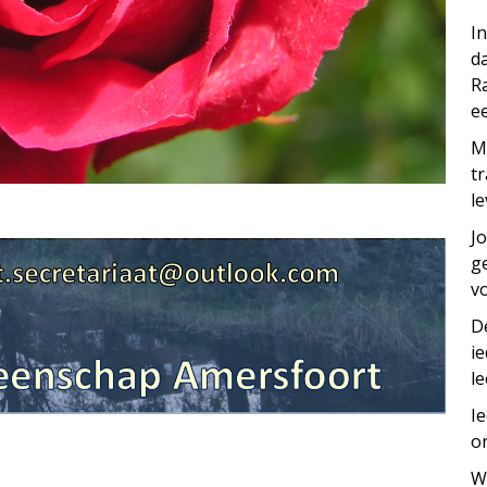
I
d
R
ee
M
t
le
J
g
vo
D
i
le
I
o
W