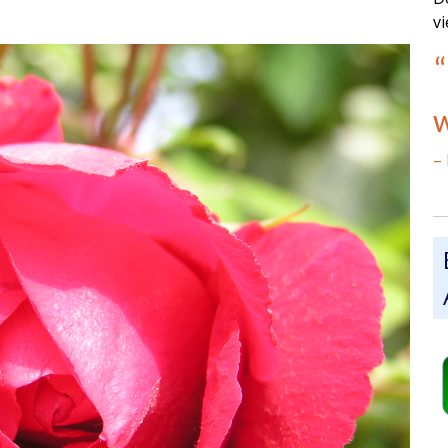
v
“
w
– 