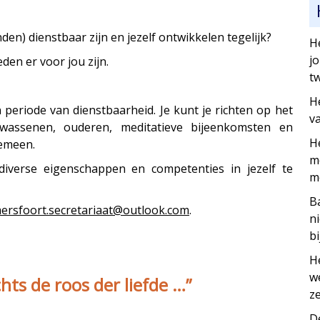
en) dienstbaar zijn en jezelf ontwikkelen tegelijk?
H
j
en er voor jou zijn.
tw
H
n periode van dienstbaarheid. Je kunt je richten op het
v
lwassenen, ouderen, meditatieve bijeenkomsten en
H
gemeen.
me
 diverse eigenschappen en competenties in jezelf te
m
B
ersfoort.secretariaat@outlook.com
.
n
bi
H
w
hts de roos der liefde …”
ze
D