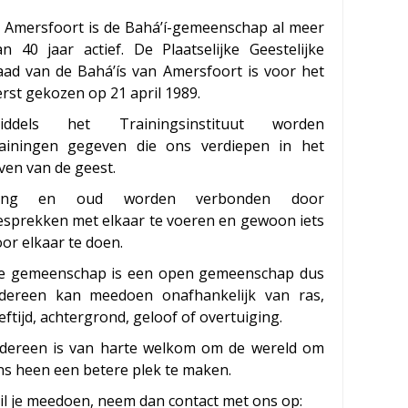
n Amersfoort is de Bahá’í-gemeenschap al meer
an 40 jaar actief. De Plaatselijke Geestelijke
aad van de Bahá’ís van Amersfoort is voor het
rst gekozen op 21 april 1989.
iddels het Trainingsinstituut worden
rainingen gegeven die ons verdiepen in het
ven van de geest.
ong en oud worden verbonden door
esprekken met elkaar te voeren en gewoon iets
or elkaar te doen.
e gemeenschap is een open gemeenschap dus
edereen kan meedoen onafhankelijk van ras,
eftijd, achtergrond, geloof of overtuiging.
edereen is van harte welkom om de wereld om
ns heen een betere plek te maken.
il je meedoen, neem dan contact met ons op: