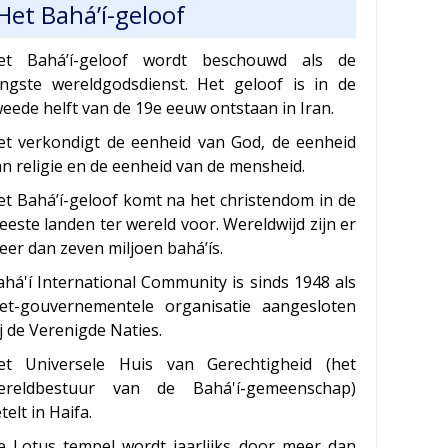
Het Bahá’í-geloof
et Bahá’í-geloof wordt beschouwd als de
ongste wereldgodsdienst. Het geloof is in de
eede helft van de 19e eeuw ontstaan in Iran.
et verkondigt de eenheid van God, de eenheid
an religie en de eenheid van de mensheid.
et Bahá’í-geloof komt na het christendom in de
este landen ter wereld voor. Wereldwijd zijn er
eer dan zeven miljoen bahá’ís.
ahá'í International Community is sinds 1948 als
iet-gouvernementele organisatie aangesloten
j de Verenigde Naties.
et Universele Huis van Gerechtigheid (het
ereldbestuur van de Bahá'í-gemeenschap)
telt in Haifa.
e Lotus tempel wordt jaarlijks door meer dan