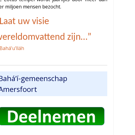
ier miljoen mensen bezocht.
Laat uw visie
ereldomvattend zijn…”
Bahá’u’lláh
Bahá’í-gemeenschap
Amersfoort