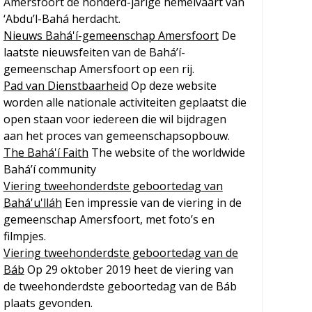
Amersfoort de honderd-jarige hemelvaart van
‘Abdu’l-Bahá herdacht.
Nieuws Bahá'í-gemeenschap Amersfoort
De
laatste nieuwsfeiten van de Bahá’í-
gemeenschap Amersfoort op een rij.
Pad van Dienstbaarheid
Op deze website
worden alle nationale activiteiten geplaatst die
open staan voor iedereen die wil bijdragen
aan het proces van gemeenschapsopbouw.
The Bahá'í Faith
The website of the worldwide
Bahá’í community
Viering tweehonderdste geboortedag van
Bahá'u'lláh
Een impressie van de viering in de
gemeenschap Amersfoort, met foto’s en
filmpjes.
Viering tweehonderdste geboortedag van de
Báb
Op 29 oktober 2019 heet de viering van
de tweehonderdste geboortedag van de Báb
plaats gevonden.