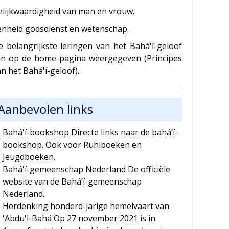
elijkwaardigheid van man en vrouw.
enheid godsdienst en wetenschap.
e belangrijkste leringen van het Bahá'í-geloof
ijn op de home-pagina weergegeven (Principes
n het Bahá'í-geloof).
Aanbevolen links
Bahá'í-bookshop
Directe links naar de bahá’í-
bookshop. Ook voor Ruhiboeken en
Jeugdboeken.
Bahá'í-gemeenschap Nederland
De officiële
website van de Bahá’í-gemeenschap
Nederland.
Herdenking honderd-jarige hemelvaart van
'Abdu'l-Bahá
Op 27 november 2021 is in