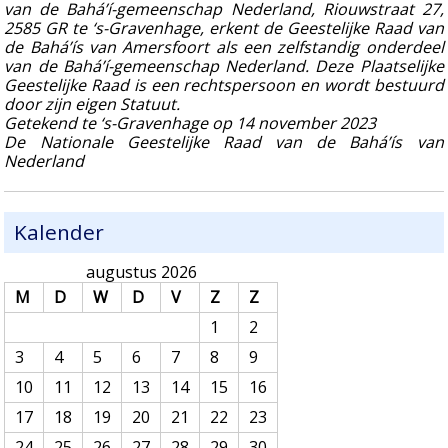
van de Bahá’í-gemeenschap Nederland, Riouwstraat 27,
2585 GR te ‘s-Gravenhage, erkent de Geestelijke Raad van
de Bahá’ís van Amersfoort als een zelfstandig onderdeel
van de Bahá’í-gemeenschap Nederland. Deze Plaatselijke
Geestelijke Raad is een rechtspersoon en wordt bestuurd
door zijn eigen Statuut.
Getekend te ‘s-Gravenhage op 14 november 2023
De Nationale Geestelijke Raad van de Bahá’ís van
Nederland
Kalender
augustus 2026
M
D
W
D
V
Z
Z
1
2
3
4
5
6
7
8
9
10
11
12
13
14
15
16
17
18
19
20
21
22
23
24
25
26
27
28
29
30