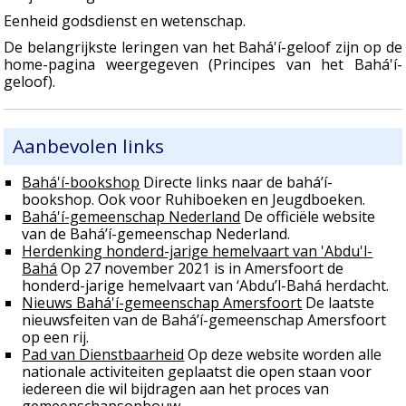
Eenheid godsdienst en wetenschap.
De belangrijkste leringen van het Bahá'í-geloof zijn op de
home-pagina weergegeven (Principes van het Bahá'í-
geloof).
Aanbevolen links
Bahá'í-bookshop
Directe links naar de bahá’í-
bookshop. Ook voor Ruhiboeken en Jeugdboeken.
Bahá'í-gemeenschap Nederland
De officiële website
van de Bahá’í-gemeenschap Nederland.
Herdenking honderd-jarige hemelvaart van 'Abdu'l-
Bahá
Op 27 november 2021 is in Amersfoort de
honderd-jarige hemelvaart van ‘Abdu’l-Bahá herdacht.
Nieuws Bahá'í-gemeenschap Amersfoort
De laatste
nieuwsfeiten van de Bahá’í-gemeenschap Amersfoort
op een rij.
Pad van Dienstbaarheid
Op deze website worden alle
nationale activiteiten geplaatst die open staan voor
iedereen die wil bijdragen aan het proces van
gemeenschapsopbouw.