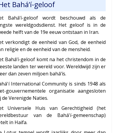
Het Bahá’í-geloof
et Bahá’í-geloof wordt beschouwd als de
ongste wereldgodsdienst. Het geloof is in de
eede helft van de 19e eeuw ontstaan in Iran.
et verkondigt de eenheid van God, de eenheid
an religie en de eenheid van de mensheid.
et Bahá’í-geloof komt na het christendom in de
este landen ter wereld voor. Wereldwijd zijn er
eer dan zeven miljoen bahá’ís.
ahá'í International Community is sinds 1948 als
iet-gouvernementele organisatie aangesloten
j de Verenigde Naties.
et Universele Huis van Gerechtigheid (het
ereldbestuur van de Bahá'í-gemeenschap)
telt in Haifa.
e Lotus tempel wordt jaarlijks door meer dan