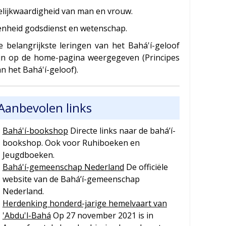
elijkwaardigheid van man en vrouw.
enheid godsdienst en wetenschap.
e belangrijkste leringen van het Bahá'í-geloof
ijn op de home-pagina weergegeven (Principes
n het Bahá'í-geloof).
Aanbevolen links
Bahá'í-bookshop
Directe links naar de bahá’í-
bookshop. Ook voor Ruhiboeken en
Jeugdboeken.
Bahá'í-gemeenschap Nederland
De officiële
website van de Bahá’í-gemeenschap
Nederland.
Herdenking honderd-jarige hemelvaart van
'Abdu'l-Bahá
Op 27 november 2021 is in