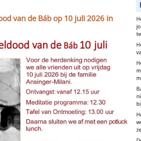
od van de Báb op 10 juli 2026 in
H
j
tw
H
v
H
me
m
B
n
bi
H
w
ze
D