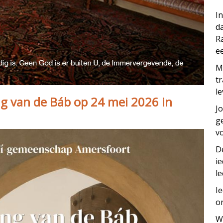
I
d
R
ee
M
t
le
ng van de Báb op 24 mei 2026 in
J
g
vo
D
i
le
I
o
W