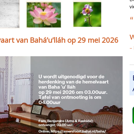
v
“
w
art van Bahá’u’lláh op 29 mei 2026
– 