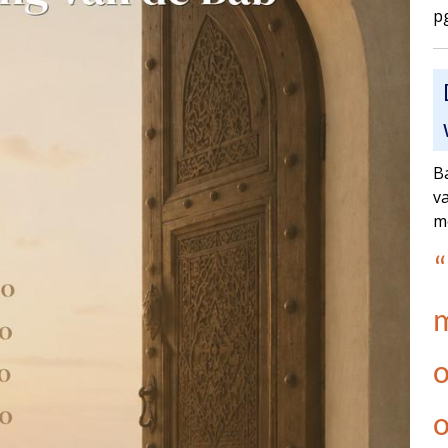
p
Ba
v
m
“
m
o
o