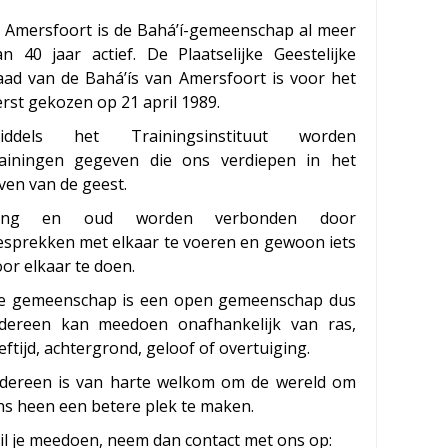
n Amersfoort is de Bahá’í-gemeenschap al meer
an 40 jaar actief. De Plaatselijke Geestelijke
aad van de Bahá’ís van Amersfoort is voor het
rst gekozen op 21 april 1989.
iddels het Trainingsinstituut worden
rainingen gegeven die ons verdiepen in het
ven van de geest.
ong en oud worden verbonden door
esprekken met elkaar te voeren en gewoon iets
or elkaar te doen.
e gemeenschap is een open gemeenschap dus
edereen kan meedoen onafhankelijk van ras,
eftijd, achtergrond, geloof of overtuiging.
edereen is van harte welkom om de wereld om
ns heen een betere plek te maken.
il je meedoen, neem dan contact met ons op: