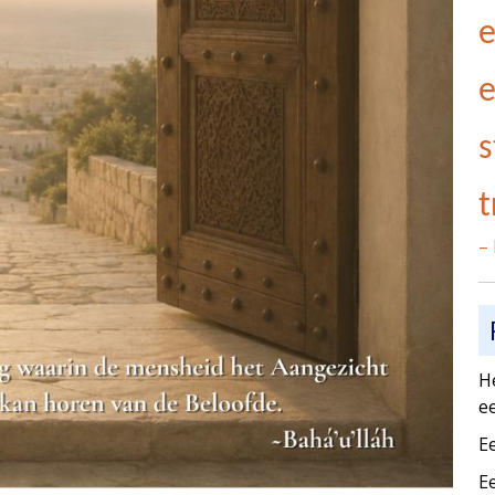
e
e
s
t
– 
H
e
E
E