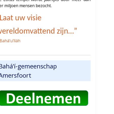
ier miljoen mensen bezocht.
Laat uw visie
ereldomvattend zijn…”
Bahá’u’lláh
Bahá’í-gemeenschap
Amersfoort