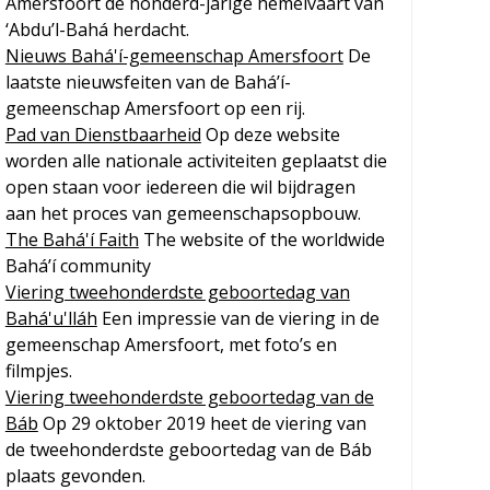
Amersfoort de honderd-jarige hemelvaart van
‘Abdu’l-Bahá herdacht.
Nieuws Bahá'í-gemeenschap Amersfoort
De
laatste nieuwsfeiten van de Bahá’í-
gemeenschap Amersfoort op een rij.
Pad van Dienstbaarheid
Op deze website
worden alle nationale activiteiten geplaatst die
open staan voor iedereen die wil bijdragen
aan het proces van gemeenschapsopbouw.
The Bahá'í Faith
The website of the worldwide
Bahá’í community
Viering tweehonderdste geboortedag van
Bahá'u'lláh
Een impressie van de viering in de
gemeenschap Amersfoort, met foto’s en
filmpjes.
Viering tweehonderdste geboortedag van de
Báb
Op 29 oktober 2019 heet de viering van
de tweehonderdste geboortedag van de Báb
plaats gevonden.