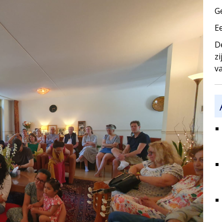
G
E
D
z
va