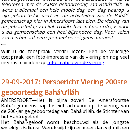
feliciteren met de 200ste geboortedag van Bahá’u’lláh. Ik
wens u allemaal een hele mooie dag, een dag waarop u
zijn geboortedag viert en de activiteiten van de Bahá’í-
gemeenschap hier in Amersfoort laat zien. De viering van
de geboortedag van Bahá’u’lláh, hier in Concordia, is voor
u als gemeenschap een heel bijzondere dag. Voor velen
van u is het ook een spiritueel en religieus moment.
…..
Wilt u de toespraak verder lezen? Een de volledige
toespraak, een foto-impressie van de viering en nog veel
meer is te vinden op:
Informatie over de viering
29-09-2017: Persbericht Viering 200ste
geboortedag Bahá’u’lláh
AMERSFOORT—Het is bijna zover! De Amersfoortse
Bahá’í-gemeenschap bereidt zich voor op de viering van
de 200-jarige geboortedag van Bahá’u’lláh, de Stichter van
het Bahá’í-geloof.
Het Bahá’í-geloof wordt beschouwd als de jongste
wereldgodsdienst. Wereldwijd zijn er meer dan vijf miljoen