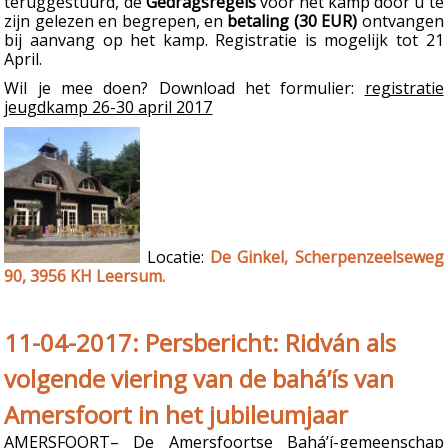
teruggestuurd, de
Gedragsregels
voor het kamp door u te
zijn gelezen en begrepen, en
betaling (30 EUR)
ontvangen
bij aanvang op het kamp. Registratie is mogelijk tot 21
April.
Wil je mee doen? Download het formulier:
registratie
jeugdkamp 26-30 april 2017
Locatie:
De Ginkel, Scherpenzeelseweg
90, 3956 KH Leersum.
11-04-2017: Persbericht: Ridván als
volgende viering van de bahá’ís van
Amersfoort in het jubileumjaar
AMERSFOORT– De Amersfoortse Bahá’í-gemeenschap