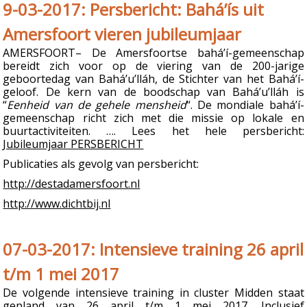
9-03-2017: Persbericht: Bahá’ís uit
Amersfoort vieren jubileumjaar
AMERSFOORT– De Amersfoortse bahá’í-gemeenschap
bereidt zich voor op de viering van de 200-jarige
geboortedag van Bahá’u’lláh, de Stichter van het Bahá’í-
geloof. De kern van de boodschap van Bahá’u’lláh is
“
Eenheid van de gehele mensheid
“. De mondiale bahá’í-
gemeenschap richt zich met die missie op lokale en
buurtactiviteiten. …. Lees het hele persbericht:
Jubileumjaar PERSBERICHT
Publicaties als gevolg van persbericht:
http://destadamersfoort.nl
http://www.dichtbij.nl
07-03-2017: Intensieve training 26 april
t/m 1 mei 2017
De volgende intensieve training in cluster Midden staat
gepland van 26 april t/m 1 mei 2017. Inclusief