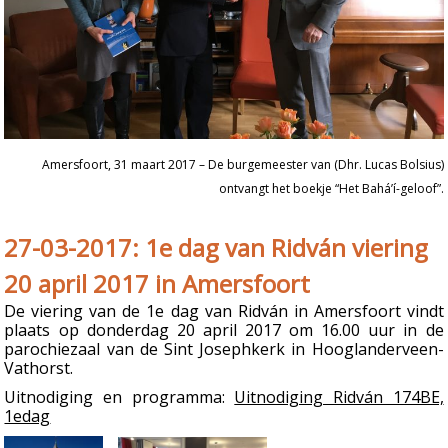
Amersfoort, 31 maart 2017 – De burgemeester van (Dhr. Lucas Bolsius)
ontvangt het boekje “Het Bahá’í-geloof”.
27-03-2017: 1e dag van Ridván viering
20 april 2017 in Amersfoort
De viering van de 1e dag van Ridván in Amersfoort vindt
plaats op donderdag 20 april 2017 om 16.00 uur in de
parochiezaal van de Sint Josephkerk in Hooglanderveen-
Vathorst.
Uitnodiging en programma:
Uitnodiging Ridván 174BE,
1edag