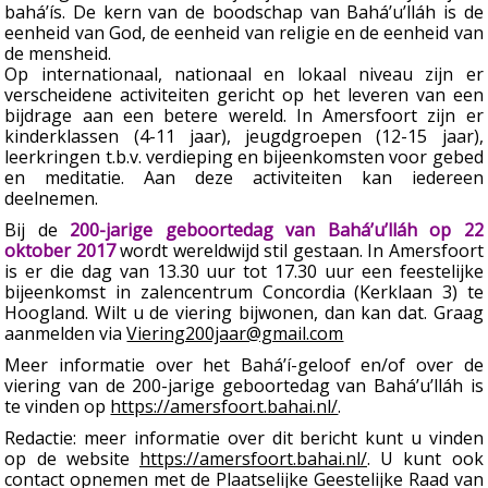
bahá’ís. De kern van de boodschap van Bahá’u’lláh is de
eenheid van God, de eenheid van religie en de eenheid van
de mensheid.
Op internationaal, nationaal en lokaal niveau zijn er
verscheidene activiteiten gericht op het leveren van een
bijdrage aan een betere wereld. In Amersfoort zijn er
kinderklassen (4-11 jaar), jeugdgroepen (12-15 jaar),
leerkringen t.b.v. verdieping en bijeenkomsten voor gebed
en meditatie. Aan deze activiteiten kan iedereen
deelnemen.
Bij de
200-jarige geboortedag van Bahá’u’lláh op 22
oktober 2017
wordt wereldwijd stil gestaan. In Amersfoort
is er die dag van 13.30 uur tot 17.30 uur een feestelijke
bijeenkomst in zalencentrum Concordia (Kerklaan 3) te
Hoogland. Wilt u de viering bijwonen, dan kan dat. Graag
aanmelden via
Viering200jaar@gmail.com
Meer informatie over het Bahá’í-geloof en/of over de
viering van de 200-jarige geboortedag van Bahá’u’lláh is
te vinden op
https://amersfoort.bahai.nl/
.
Redactie: meer informatie over dit bericht kunt u vinden
op de website
https://amersfoort.bahai.nl/
. U kunt ook
contact opnemen met de Plaatselijke Geestelijke Raad van